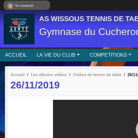
Panneau de gestion des cookies
Se connecter
AS WISSOUS TENNIS DE TAB
Gymnase du Cucheron
ACCUEIL
LA VIE DU CLUB
COMPETITIONS
Accueil
Les albums vidéos
Vidéos de tennis de table
26/11
26/11/2019