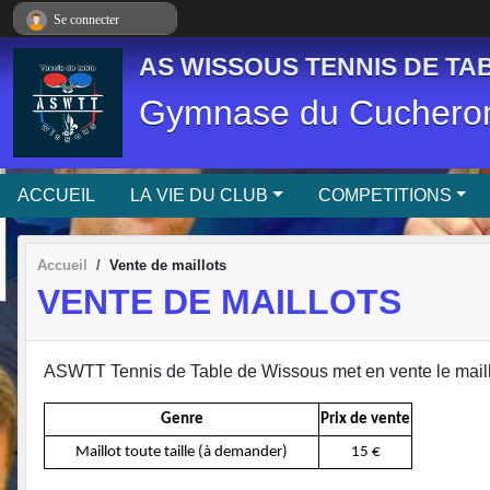
Panneau de gestion des cookies
Se connecter
AS WISSOUS TENNIS DE TAB
Gymnase du Cucheron
ACCUEIL
LA VIE DU CLUB
COMPETITIONS
Accueil
Vente de maillots
VENTE DE MAILLOTS
ASWTT Tennis de Table de Wissous met en vente le maillot
Genre
Prix de vente
Maillot toute taille (à demander)
15 €