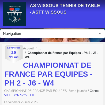
Panneau de gestion des cookies
AS WISSOUS TENNIS DE TABLE
- ASTT WISSOUS
Le
vendredi
Accueil
29
Championnat de France par Equipes - Ph 2 - J6 -
W4
MAI
2026
CHAMPIONNAT DE
FRANCE PAR EQUIPES -
PH 2 - J6 - W4
CHAMPIONNAT DE FRANCE PAR EQUIPES, 6ème journée
/ Contre
VILLEBON S/YVETTE
Le
vendredi
29
mai
2026