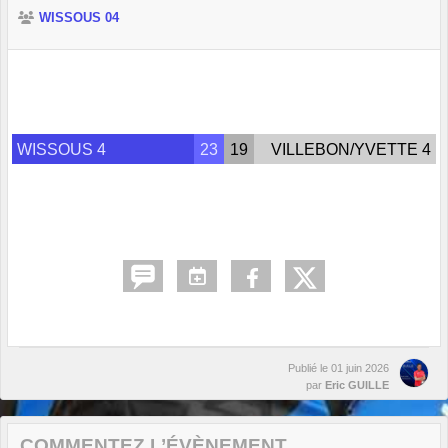
WISSOUS 04
WISSOUS 4
23
19
VILLEBON/YVETTE 4
Publié le
01 juin 2026
par
Eric GUILLE
COMMENTEZ L’ÉVÈNEMENT